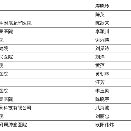
寿晓玲
陈英
学附属龙华医院
陈跃来
民医院
李颖川
院
谢湘涛
健院
刘景诗
民医院
刘洋
院
黄萍
医院
黄朝林
汪芳
医院
李玉凤
民医院
陈晓宇
药科技有限公司
武海波
院
刘丽忠
附属肿瘤医院
欧阳伟炜