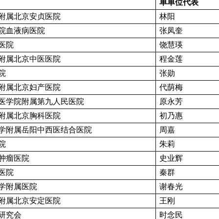
单
单
位代表
附属北京安贞医院
林阳
院血液病医院
张凤奎
医院
饶慧瑛
附属北京中医医院
程金莲
院
张勋
附属北京妇产医院
代荫梅
医学院附属第九人民医院
原永芳
附属北京胸科医院
初乃惠
学附属岳阳中西医结合医院
周嘉
院
朱莉
肿瘤医院
史业辉
医院
秦群
学附属医院
谢春光
附属北京安定医院
王刚
研究会
时念民