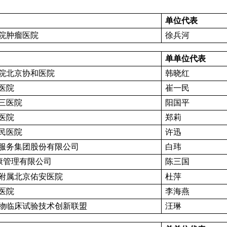
单
位代表
院肿瘤医院
徐兵河
单单
位代表
院北京协和医院
韩晓红
医院
崔一民
三医院
阳国平
医院
郑莉
民医院
许迅
服务集团股份有限公司
白玮
康管理有限公司
陈三国
附属北京佑安医院
杜萍
医院
李海燕
物临床试验技术创新联盟
汪琳